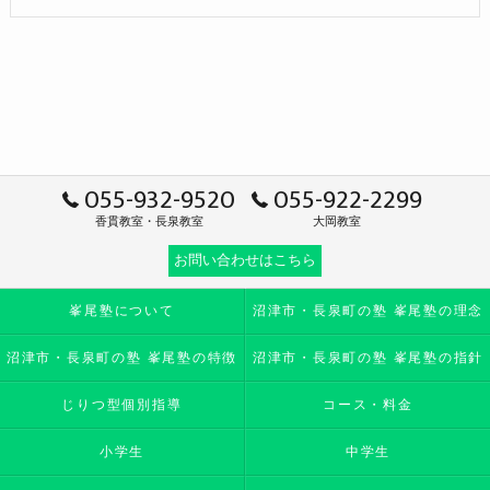
055-932-9520
055-922-2299
香貫教室・長泉教室
大岡教室
お問い合わせはこちら
峯尾塾について
沼津市・長泉町の塾 峯尾塾の理念
沼津市・長泉町の塾 峯尾塾の特徴
沼津市・長泉町の塾 峯尾塾の指針
じりつ型個別指導
コース・料金
小学生
中学生