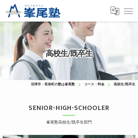
高校生/既卒生
沼津市・長泉町の塾は峯尾塾
コース・料金
高校生/既卒生
SENIOR-HIGH-SCHOOLER
峯尾塾高校生/既卒生部門