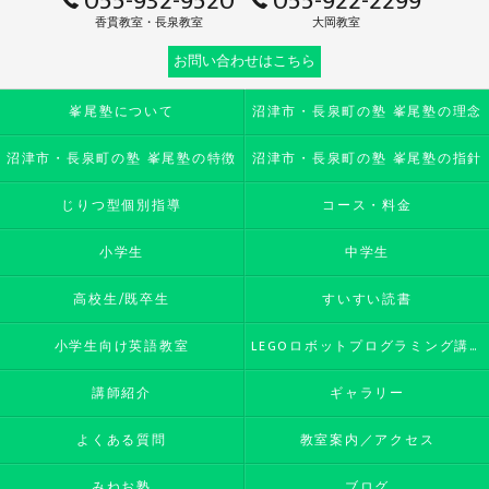
055-932-9520
055-922-2299
香貫教室・長泉教室
大岡教室
お問い合わせはこちら
峯尾塾について
沼津市・長泉町の塾 峯尾塾の理念
沼津市・長泉町の塾 峯尾塾の特徴
沼津市・長泉町の塾 峯尾塾の指針
じりつ型個別指導
コース・料金
小学生
中学生
高校生/既卒生
すいすい読書
小学生向け英語教室
LEGOロボットプログラミング講座
講師紹介
ギャラリー
よくある質問
教室案内／アクセス
みねお塾
ブログ