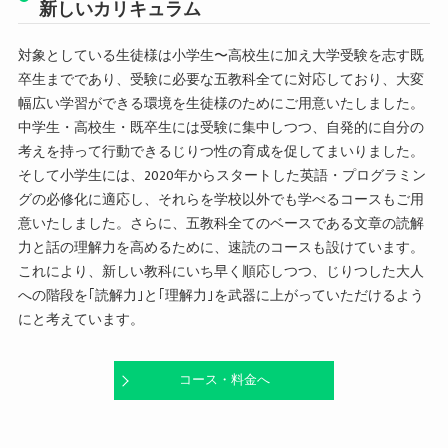
新しいカリキュラム
対象としている生徒様は小学生〜高校生に加え大学受験を志す既
卒生までであり、受験に必要な五教科全てに対応しており、大変
幅広い学習ができる環境を生徒様のためにご用意いたしました。
中学生・高校生・既卒生には受験に集中しつつ、自発的に自分の
考えを持って行動できるじりつ性の育成を促してまいりました。
そして小学生には、2020年からスタートした英語・プログラミン
グの必修化に適応し、それらを学校以外でも学べるコースもご用
意いたしました。さらに、五教科全てのベースである文章の読解
力と話の理解力を高めるために、速読のコースも設けています。
これにより、新しい教科にいち早く順応しつつ、じりつした大人
への階段を｢読解力｣と｢理解力｣を武器に上がっていただけるよう
にと考えています。
コース・料金へ