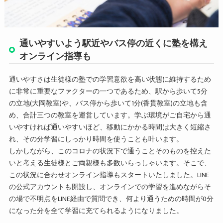
通いやすいよう駅近やバス停の近くに塾を構え
オンライン指導も
通いやすさは生徒様の塾での学習意欲を高い状態に維持するため
に非常に重要なファクターの一つであるため、駅から歩いて5分
の立地(大岡教室)や、バス停から歩いて1分(香貫教室)の立地も含
め、合計三つの教室を運営しています。学ぶ環境がご自宅から通
いやすければ通いやすいほど、移動にかかる時間は大きく短縮さ
れ、その分学習にしっかり時間を使うことも叶います。
しかしながら、このコロナの状況下で通うことそのものを控えた
いと考える生徒様とご両親様も多数いらっしゃいます。そこで、
この状況に合わせオンライン指導もスタートいたしました。LINE
の公式アカウントも開設し、オンラインでの学習を進めながらそ
の場で不明点をLINE経由で質問でき、何より通うための時間が0分
になった分を全て学習に充てられるようになりました。