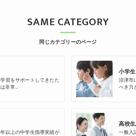
SAME CATEGORY
同じカテゴリーのページ
小学生
の学習をサポートしてきたた
沼津市
は非常…
べき力
高校生
0年以上の中学生指導実績が
一般入