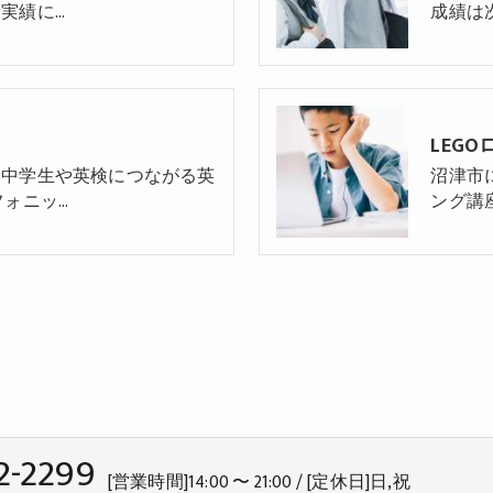
実績に…
成績は
LEG
、中学生や英検につながる英
沼津市
フォニッ…
ング講
2-2299
[営業時間]14:00 〜 21:00 / [定休日]日,祝