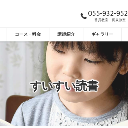
055-932-95
香貫教室・長泉教室
コース・料金
講師紹介
ギャラリー
小学生
中学生
高校生/既卒生
すいすい読書
すいすい読書
小学生向け英語教室
LEGOロボットプログラミング講座