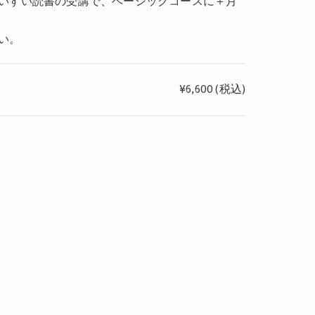
いすい読書の受講で、ベーシックコースに＋月
い。
¥6,600 (税込)