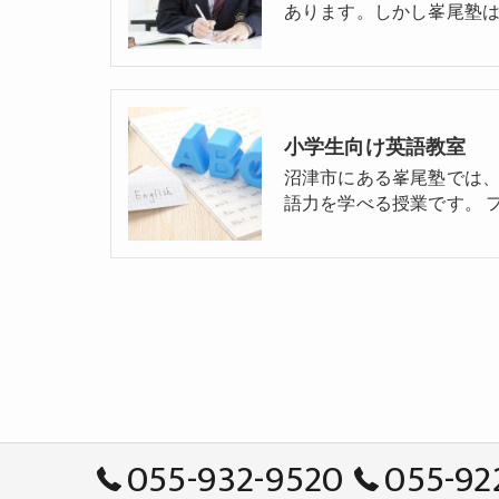
あります。しかし峯尾塾は
小学生向け英語教室
沼津市にある峯尾塾では
語力を学べる授業です。 
055-932-9520
055-92